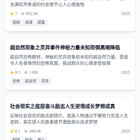
充满欢声笑语的约会情节让人心情愉悦
7
952.9K
2025
喜剧
浪漫
甜蜜
恐怖片
3小时7分钟
超自然现象之灵异事件神秘力量未知恐惧黑暗降临
超自然恐怖题材，神秘的灵异现象和未知的超自然力量，营造
令人毛骨悚然的恐怖氛围，挑战观众的心理承受极限
8.1
1.0M
2025
恐怖
超自然
灵异
剧情片
2小时22分钟
社会现实之底层奋斗励志人生逆境成长梦想成真
反映社会现实的励志剧情片，底层人物通过不懈努力实现人生
逆转，真实感人的故事情节激励观众追求梦想
6.1
268.4K
2025
剧情
励志
奋斗