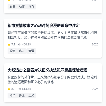
武侠
动作
传奇
爱情片
1小时14分钟
都市爱情故事之心动时刻浪漫邂逅命中注定
现代都市背景下的浪漫爱情故事，男女主角在繁华都市中相遇
相知相爱，经历种种考验最终走向幸福的温馨爱情电影
7.1
450.9K
2025
爱情
都市
浪漫
动作片
1小时1分钟
火线追击之警匪对决正义执法犯罪克星惊险追逐
警匪题材的动作片，正义警察与犯罪分子的激烈对决，惊险刺
激的追逐场面和正义必胜的信念
8.3
614.4K
2025
动作
警匪
正义
剧情片